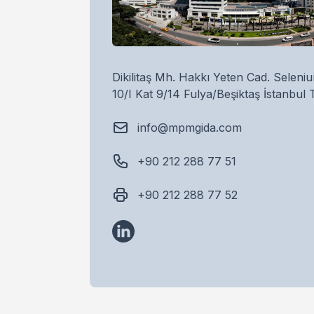
Address
Dikilitaş Mh. Hakkı Yeten Cad. Seleni
10/I Kat 9/14 Fulya/Beşiktaş İstanbul 
E-mail
info@mpmgida.com
Phone number
+90 212 288 77 51
Fax
+90 212 288 77 52