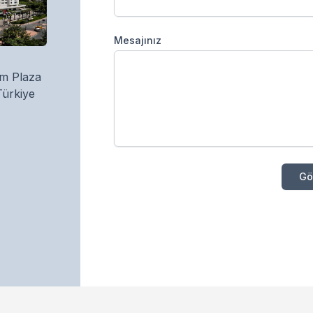
Mesajınız
um Plaza
Türkiye
Gö